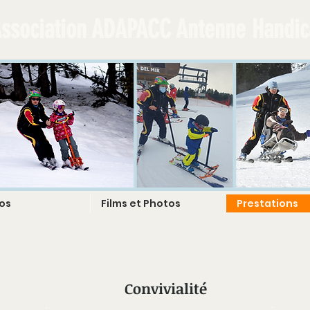
ssociation ADAPACC
Antenne Handic
os
Films et Photos
Prestations
Convivialité